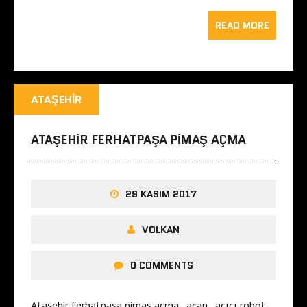
READ MORE
ATAŞEHIR
ATAŞEHIR FERHATPAŞA PIMAŞ AÇMA
29 KASIM 2017
VOLKAN
0 COMMENTS
Ataşehir ferhatpaşa pimaş açma , açan , açıcı robot