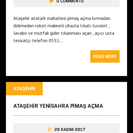
0 COMMENTS
Ataşehir atatürk mahallesi pimaş açma kırmadan
dökmeden robot makineli cihazla tıkalı tuvalet ,
lavabo ve mutfak gider tıkanması açan , açıcı usta
tesisatçı telefon 0551…
READ MORE
ATAŞEHIR
ATAŞEHIR YENISAHRA PIMAŞ AÇMA
29 KASIM 2017