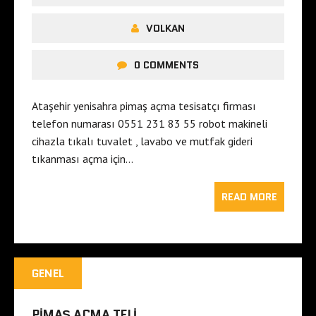
VOLKAN
0 COMMENTS
Ataşehir yenisahra pimaş açma tesisatçı firması
telefon numarası 0551 231 83 55 robot makineli
cihazla tıkalı tuvalet , lavabo ve mutfak gideri
tıkanması açma için…
READ MORE
GENEL
PIMAŞ AÇMA TELI