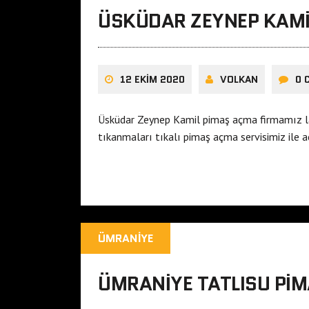
ÜSKÜDAR ZEYNEP KAMI
12 EKIM 2020
VOLKAN
0 
Üsküdar Zeynep Kamil pimaş açma firmamız l
tıkanmaları tıkalı pimaş açma servisimiz ile aç
ÜMRANIYE
ÜMRANIYE TATLISU PI