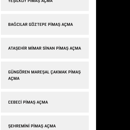
YEŞILKÖY PIMAŞ AÇMA
BAĞCILAR GÖZTEPE PIMAŞ AÇMA
ATAŞEHIR MIMAR SINAN PIMAŞ AÇMA
GÜNGÖREN MAREŞAL ÇAKMAK PIMAŞ
AÇMA
CEBECI PIMAŞ AÇMA
ŞEHREMINI PIMAŞ AÇMA