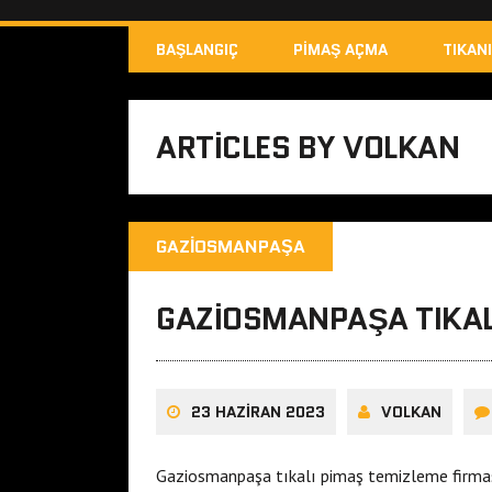
BAŞLANGIÇ
PIMAŞ AÇMA
TIKAN
ARTICLES BY VOLKAN
GAZIOSMANPAŞA
GAZIOSMANPAŞA TIKAL
23 HAZIRAN 2023
VOLKAN
Gaziosmanpaşa tıkalı pimaş temizleme firmas