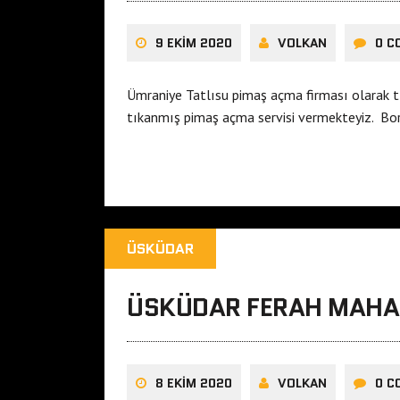
9 EKIM 2020
VOLKAN
0 C
Ümraniye Tatlısu pimaş açma firması olarak t
tıkanmış pimaş açma servisi vermekteyiz. Bor
ÜSKÜDAR
ÜSKÜDAR FERAH MAHAL
8 EKIM 2020
VOLKAN
0 C