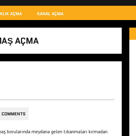
IKLIK AÇMA
KANAL AÇMA
MAŞ AÇMA
0 COMMENTS
imaş borularında meydana gelen tıkanmaları kırmadan