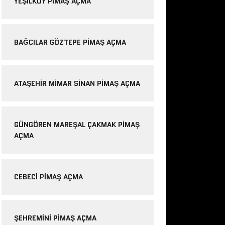
YEŞILKÖY PIMAŞ AÇMA
BAĞCILAR GÖZTEPE PIMAŞ AÇMA
ATAŞEHIR MIMAR SINAN PIMAŞ AÇMA
GÜNGÖREN MAREŞAL ÇAKMAK PIMAŞ
AÇMA
CEBECI PIMAŞ AÇMA
ŞEHREMINI PIMAŞ AÇMA