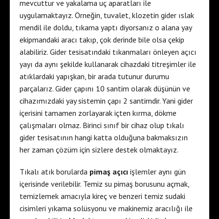
mevcuttur ve yakalama uç aparatları ile
uygulamaktayız. Örneğin, tuvalet, klozetin gider ıslak
mendil ile doldu, tıkama yaptı diyorsanız o alana yay
ekipmandaki aracı takıp, çok derinde bile olsa çekip
alabiliriz. Gider tesisatındaki tıkanmaları önleyen açıcı
yayı da aynı şekilde kullanarak cihazdaki titreşimler ile
atıklardaki yapışkan, bir arada tutunur durumu
parçalarız. Gider çapını 10 santim olarak düşünün ve
cihazımızdaki yay sistemin çapı 2 santimdir. Yani gider
içerisini tamamen zorlayarak içten kırma, dökme
çalışmaları olmaz. Birinci sınıf bir cihaz olup tıkalı
gider tesisatının hangi katta olduğuna bakmaksızın
her zaman çözüm için sizlere destek olmaktayız.
Tıkalı atık borularda
pimaş açıcı
işlemler aynı gün
içerisinde verilebilir. Temiz su pimaş borusunu açmak,
temizlemek amacıyla kireç ve benzeri temiz sudaki
cisimleri yıkama solüsyonu ve makinemiz aracılığı ile