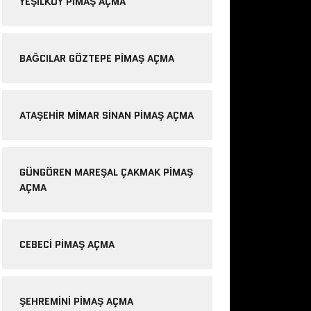
YEŞILKÖY PIMAŞ AÇMA
BAĞCILAR GÖZTEPE PIMAŞ AÇMA
ATAŞEHIR MIMAR SINAN PIMAŞ AÇMA
GÜNGÖREN MAREŞAL ÇAKMAK PIMAŞ
AÇMA
CEBECI PIMAŞ AÇMA
ŞEHREMINI PIMAŞ AÇMA