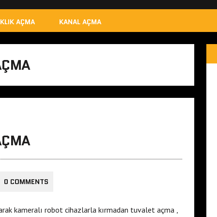
IKLIK AÇMA
KANAL AÇMA
AÇMA
AÇMA
0 COMMENTS
arak kameralı robot cihazlarla kırmadan tuvalet açma ,