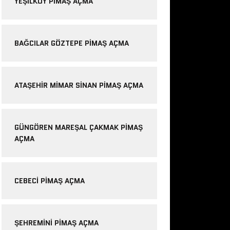
YEŞILKÖY PIMAŞ AÇMA
BAĞCILAR GÖZTEPE PIMAŞ AÇMA
ATAŞEHIR MIMAR SINAN PIMAŞ AÇMA
GÜNGÖREN MAREŞAL ÇAKMAK PIMAŞ
AÇMA
CEBECI PIMAŞ AÇMA
ŞEHREMINI PIMAŞ AÇMA