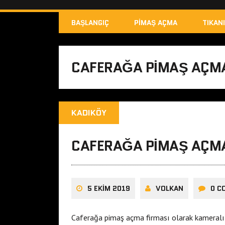
BAŞLANGIÇ
PIMAŞ AÇMA
TIKAN
CAFERAĞA PIMAŞ AÇM
KADIKÖY
CAFERAĞA PIMAŞ AÇM
5 EKIM 2019
VOLKAN
0 C
Caferağa pimaş açma firması olarak kameralı r