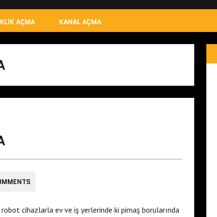
IKLIK AÇMA
KANAL AÇMA
A
A
OMMENTS
obot cihazlarla ev ve iş yerlerinde ki pimaş borularında