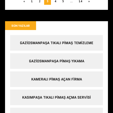
«
1
2
3
4
5
…
14
»
SON YAZILAR
GAZIOSMANPAŞA TIKALI PIMAŞ TEMIZLEME
GAZIOSMANPAŞA PIMAŞ YIKAMA
KAMERALI PIMAŞ AÇAN FIRMA
KASIMPAŞA TIKALI PIMAŞ AÇMA SERVISI