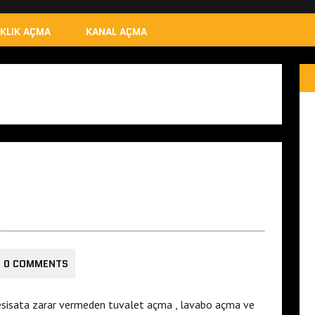
IKLIK AÇMA
KANAL AÇMA
0 COMMENTS
tesisata zarar vermeden tuvalet açma , lavabo açma ve