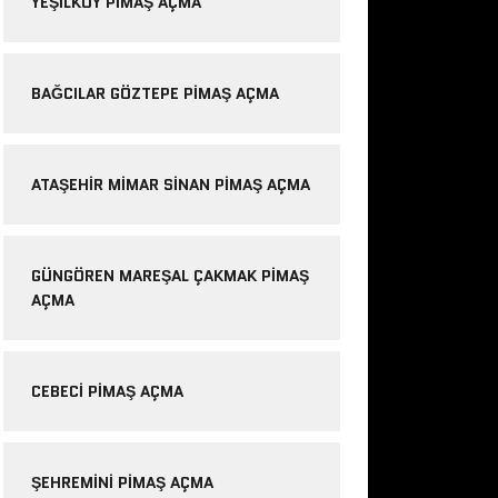
YEŞILKÖY PIMAŞ AÇMA
BAĞCILAR GÖZTEPE PIMAŞ AÇMA
ATAŞEHIR MIMAR SINAN PIMAŞ AÇMA
GÜNGÖREN MAREŞAL ÇAKMAK PIMAŞ
AÇMA
CEBECI PIMAŞ AÇMA
ŞEHREMINI PIMAŞ AÇMA