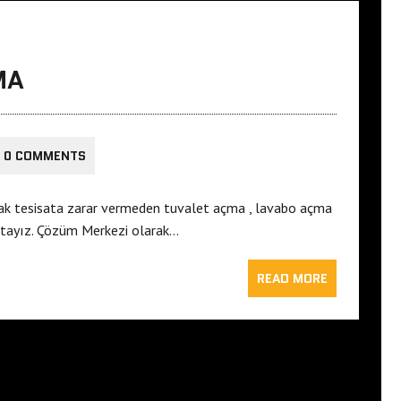
MA
0 COMMENTS
ak tesisata zarar vermeden tuvalet açma , lavabo açma
ktayız. Çözüm Merkezi olarak…
READ MORE