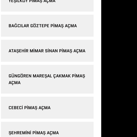
YEŞILKÖY PIMAŞ AÇMA
BAĞCILAR GÖZTEPE PIMAŞ AÇMA
ATAŞEHIR MIMAR SINAN PIMAŞ AÇMA
GÜNGÖREN MAREŞAL ÇAKMAK PIMAŞ
AÇMA
CEBECI PIMAŞ AÇMA
ŞEHREMINI PIMAŞ AÇMA