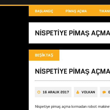
BAŞLANGIÇ
PIMAŞ AÇMA
TIKAN
NISPETIYE PIMAŞ AÇM
BEŞIKTAŞ
NISPETIYE PIMAŞ AÇM
16 ARALIK 2017
VOLKAN
Nispetiye pimaş açma kırmadan robot makineli 