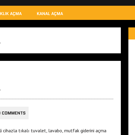
IKLIK AÇMA
KANAL AÇMA
A
A
0 COMMENTS
cihazla tıkalı tuvalet, lavabo, mutfak giderini açma