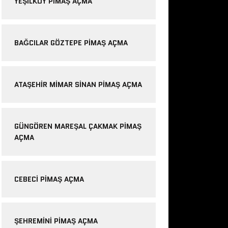
YEŞILKÖY PIMAŞ AÇMA
BAĞCILAR GÖZTEPE PIMAŞ AÇMA
ATAŞEHIR MIMAR SINAN PIMAŞ AÇMA
GÜNGÖREN MAREŞAL ÇAKMAK PIMAŞ
AÇMA
CEBECI PIMAŞ AÇMA
ŞEHREMINI PIMAŞ AÇMA