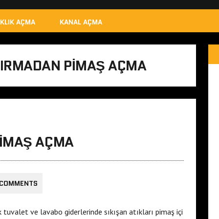
IKLIK AÇMA
KANAL AÇMA
KIRMADAN PIMAŞ AÇMA
PIMAŞ AÇMA
 COMMENTS
uvalet ve lavabo giderlerinde sıkışan atıkları pimaş içi