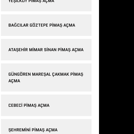
YEŞILKÖY PIMAŞ AÇMA
BAĞCILAR GÖZTEPE PIMAŞ AÇMA
ATAŞEHIR MIMAR SINAN PIMAŞ AÇMA
GÜNGÖREN MAREŞAL ÇAKMAK PIMAŞ
AÇMA
CEBECI PIMAŞ AÇMA
ŞEHREMINI PIMAŞ AÇMA