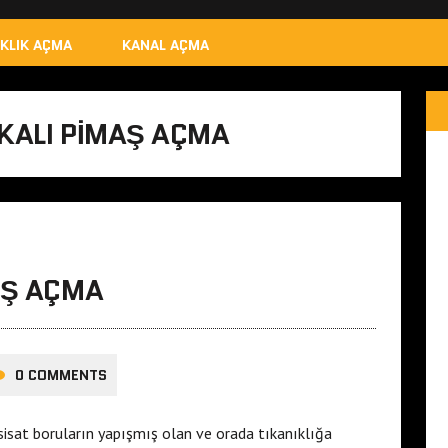
IKLIK AÇMA
KANAL AÇMA
KALI PIMAŞ AÇMA
AŞ AÇMA
0 COMMENTS
sisat boruların yapışmış olan ve orada tıkanıklığa