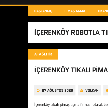
BAŞLANGIÇ
PIMAŞ AÇMA
TIKAN
IÇERENKÖY ROBOTLA TI
ATAŞEHIR
IÇERENKÖY TIKALI PIM
27 AĞUSTOS 2020
VOLKAN
İçerenköy tıkalı pimaş açma firması olarak te