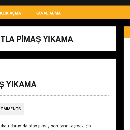
IKLIK AÇMA
KANAL AÇMA
TLA PIMAŞ YIKAMA
Ş YIKAMA
COMMENTS
ıkalı durumda olan pimaş borularını açmak için