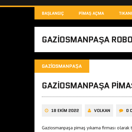
BAŞLANGIÇ
PIMAŞ AÇMA
TIKAN
GAZIOSMANPAŞA ROBO
GAZIOSMANPAŞA
GAZIOSMANPAŞA PIMA
18 EKIM 2022
VOLKAN
0 
Gaziosmanpaşa pimaş yıkama firması olarak t