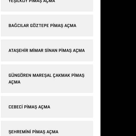
YEŞILKÖY PIMAŞ AÇMA
BAĞCILAR GÖZTEPE PIMAŞ AÇMA
ATAŞEHIR MIMAR SINAN PIMAŞ AÇMA
GÜNGÖREN MAREŞAL ÇAKMAK PIMAŞ
AÇMA
CEBECI PIMAŞ AÇMA
ŞEHREMINI PIMAŞ AÇMA