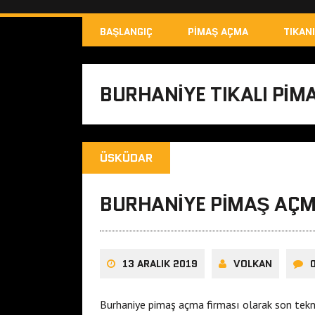
BAŞLANGIÇ
PIMAŞ AÇMA
TIKAN
BURHANIYE TIKALI PI
ÜSKÜDAR
BURHANIYE PIMAŞ AÇ
13 ARALIK 2019
VOLKAN
Burhaniye pimaş açma firması olarak son tekno