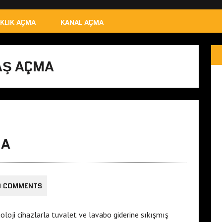
IKLIK AÇMA
KANAL AÇMA
MAŞ AÇMA
MA
0 COMMENTS
loji cihazlarla tuvalet ve lavabo giderine sıkışmış