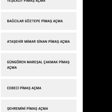
YEŞILKÖY PIMAŞ AÇMA
BAĞCILAR GÖZTEPE PIMAŞ AÇMA
ATAŞEHIR MIMAR SINAN PIMAŞ AÇMA
GÜNGÖREN MAREŞAL ÇAKMAK PIMAŞ
AÇMA
CEBECI PIMAŞ AÇMA
ŞEHREMINI PIMAŞ AÇMA