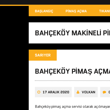
BAŞLANGIÇ
PIMAŞ AÇMA
TIKAN
BAHÇEKÖY MAKINELI P
SARIYER
BAHÇEKÖY PIMAŞ AÇM
17 ARALIK 2020
VOLKAN
Bahçeköy pimaş açma servisi olarak açılmaya