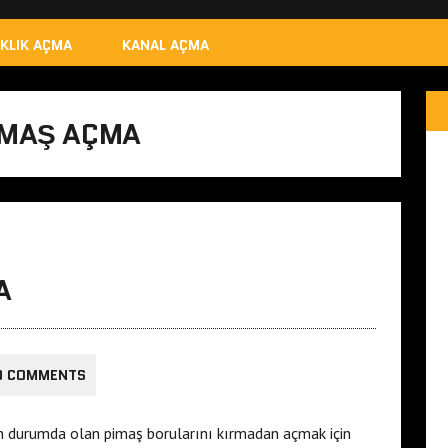
IKLIK AÇMA
KANAL AÇMA
IMAŞ AÇMA
A
0 COMMENTS
n durumda olan pimaş borularını kırmadan açmak için