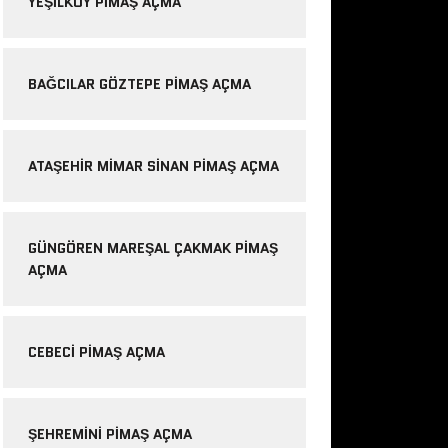
YEŞILKÖY PIMAŞ AÇMA
BAĞCILAR GÖZTEPE PIMAŞ AÇMA
ATAŞEHIR MIMAR SINAN PIMAŞ AÇMA
GÜNGÖREN MAREŞAL ÇAKMAK PIMAŞ
AÇMA
CEBECI PIMAŞ AÇMA
ŞEHREMINI PIMAŞ AÇMA